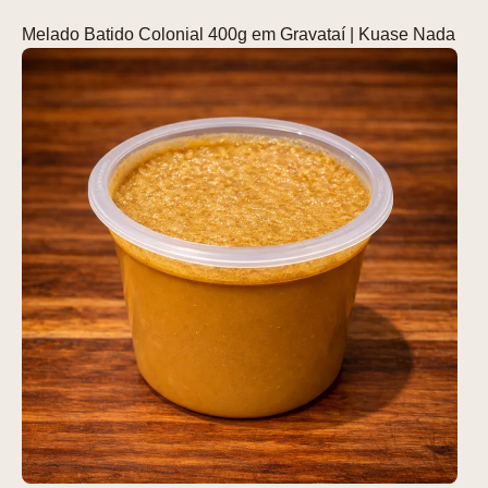
Melado Batido Colonial 400g em Gravataí | Kuase Nada