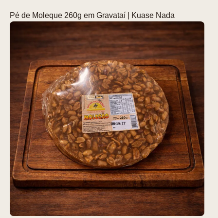
Pé de Moleque 260g em Gravataí | Kuase Nada